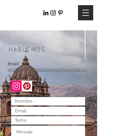
Nicolas
Camacho
HABLEMOS
Email
nicolascamachophotography@gmail.co
m